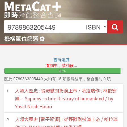
機構單位篩選
中文
|
EN
機構單位篩選
查詢進度
查詢中，請稍候...
98%
關於
9789863205449
大約有
15
項搜尋結果，整合後共
9
項
人類大歷史 : 從野獸到扮演上帝 / 哈拉瑞作 ; 林俊宏
1
譯 = Sapiens : a brief history of humankind / by
Yuval Noah Harari
人類大歷史 [電子資源] : 從野獸到扮演上帝 / 哈拉瑞
2